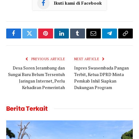
Ikuti kami di Facebook
Facebook
Twitter
Pinterest
LinkedIn
Tumblr
Email
Telegram
Copy
Link
PREVIOUS ARTICLE
NEXT ARTICLE
Desa Soren Jerambang dan
Inpres Swasembada Pangan
Sungai Baru Belum Tersentuh
Terbit, Ketua DPRD Minta
Jaringan Internet, Perlu
Pemkab Inhil Siapkan
Kehadiran Pemerintah
Dukungan Program
Berita Terkait