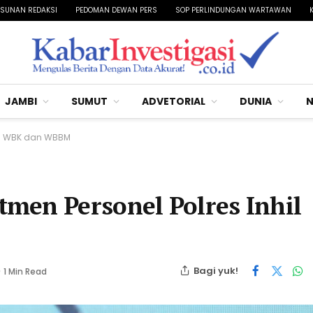
SUNAN REDAKSI
PEDOMAN DEWAN PERS
SOP PERLINDUNGAN WARTAWAN
JAMBI
SUMUT
ADVETORIAL
DUNIA
N
uju WBK dan WBBM
men Personel Polres Inhil
Bagi yuk!
1 Min Read