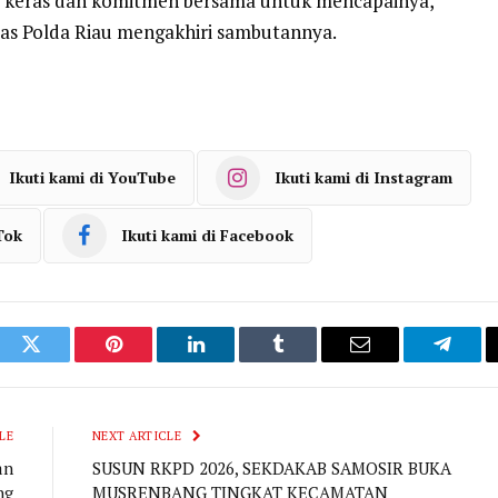
ja keras dan komitmen bersama untuk mencapainya,”
as Polda Riau mengakhiri sambutannya.
Ikuti kami di YouTube
Ikuti kami di Instagram
Tok
Ikuti kami di Facebook
ook
Twitter
Pinterest
LinkedIn
Tumblr
Email
Telegr
LE
NEXT ARTICLE
an
SUSUN RKPD 2026, SEKDAKAB SAMOSIR BUKA
ng
MUSRENBANG TINGKAT KECAMATAN