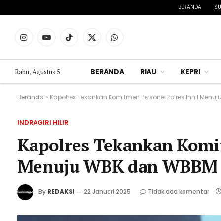
BERANDA
SU
Instagram
YouTube
TikTok
X
WhatsApp
(Twitter)
BERANDA
RIAU
KEPRI
Rabu, Agustus 5
Beranda
»
Kapolres Tekankan Komitmen Personel Polres Inhil Men
INDRAGIRI HILIR
Kapolres Tekankan Komit
Menuju WBK dan WBBM
By
REDAKSI
22 Januari 2025
Tidak ada komentar