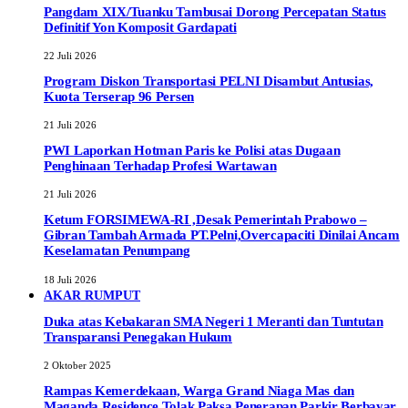
Pangdam XIX/Tuanku Tambusai Dorong Percepatan Status
Definitif Yon Komposit Gardapati
22 Juli 2026
Program Diskon Transportasi PELNI Disambut Antusias,
Kuota Terserap 96 Persen
21 Juli 2026
PWI Laporkan Hotman Paris ke Polisi atas Dugaan
Penghinaan Terhadap Profesi Wartawan
21 Juli 2026
Ketum FORSIMEWA-RI ,Desak Pemerintah Prabowo –
Gibran Tambah Armada PT.Pelni,Overcapaciti Dinilai Ancam
Keselamatan Penumpang
18 Juli 2026
AKAR RUMPUT
Duka atas Kebakaran SMA Negeri 1 Meranti dan Tuntutan
Transparansi Penegakan Hukum
2 Oktober 2025
Rampas Kemerdekaan, Warga Grand Niaga Mas dan
Maganda Residence Tolak Paksa Penerapan Parkir Berbayar