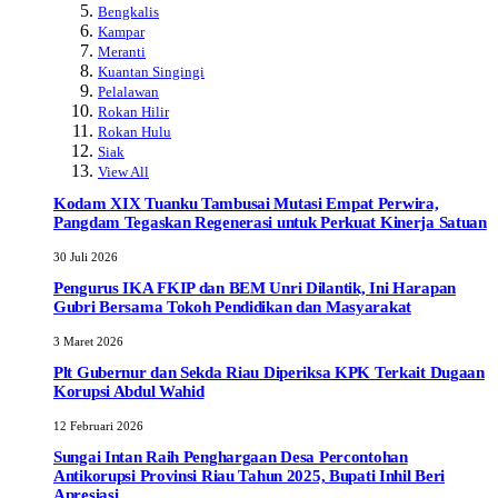
Bengkalis
Kampar
Meranti
Kuantan Singingi
Pelalawan
Rokan Hilir
Rokan Hulu
Siak
View All
Kodam XIX Tuanku Tambusai Mutasi Empat Perwira,
Pangdam Tegaskan Regenerasi untuk Perkuat Kinerja Satuan
30 Juli 2026
Pengurus IKA FKIP dan BEM Unri Dilantik, Ini Harapan
Gubri Bersama Tokoh Pendidikan dan Masyarakat
3 Maret 2026
Plt Gubernur dan Sekda Riau Diperiksa KPK Terkait Dugaan
Korupsi Abdul Wahid
12 Februari 2026
Sungai Intan Raih Penghargaan Desa Percontohan
Antikorupsi Provinsi Riau Tahun 2025, Bupati Inhil Beri
Apresiasi