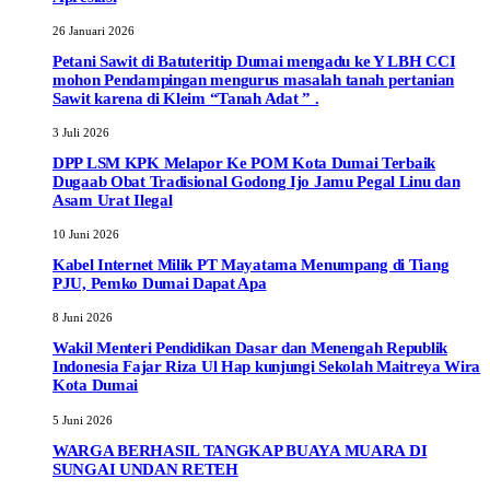
26 Januari 2026
Petani Sawit di Batuteritip Dumai mengadu ke Y LBH CCI
mohon Pendampingan mengurus masalah tanah pertanian
Sawit karena di Kleim “Tanah Adat ” .
3 Juli 2026
DPP LSM KPK Melapor Ke POM Kota Dumai Terbaik
Dugaab Obat Tradisional Godong Ijo Jamu Pegal Linu dan
Asam Urat Ilegal
10 Juni 2026
Kabel Internet Milik PT Mayatama Menumpang di Tiang
PJU, Pemko Dumai Dapat Apa
8 Juni 2026
Wakil Menteri Pendidikan Dasar dan Menengah Republik
Indonesia Fajar Riza Ul Hap kunjungi Sekolah Maitreya Wira
Kota Dumai
5 Juni 2026
WARGA BERHASIL TANGKAP BUAYA MUARA DI
SUNGAI UNDAN RETEH