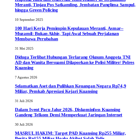
Meranti, Tinjau Pos Satkamling, Jembatan Panglima Sampul,
hingga Green Policing
10 September 2025
100 Hari Kerja Pemimpin Kepulauan Meranti, Asmar–
Muzamil: Bukan Akhir, Tapi Awal Sebuah Perjalanan
Membawa Perubahan
31 Mei 2025
Diduga Terlibat Hubungan Terlarang Oknum Anggota TNI
AD dan Wanita Bersuami Dilaporkan ke Polisi Militer/ Polres
Kuansing
7 Agustus 2026
Selamatkan Aset dan Pulihkan Keuangan Negara Rp74,9
Miliar, Pemkab Apresiasi Kejari Kuansing
31 Juli 2026
Dalam Ivent Pacu Jalur 2026, Diskominfoss Kuansing
Gandeng Telkom Demi Memperkuat Jaringan Internet
30 Juli 2026
MASRUL HAKIM: Target PAD Kuansing Rp255 Miliar,
Berita Rp155 Miliar Hoaks Akibat Salah Tulis