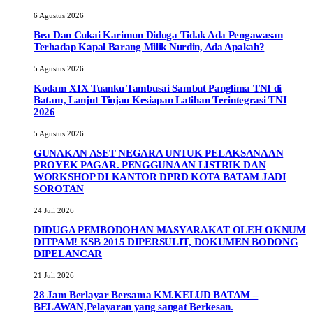
6 Agustus 2026
Bea Dan Cukai Karimun Diduga Tidak Ada Pengawasan
Terhadap Kapal Barang Milik Nurdin, Ada Apakah?
5 Agustus 2026
Kodam XIX Tuanku Tambusai Sambut Panglima TNI di
Batam, Lanjut Tinjau Kesiapan Latihan Terintegrasi TNI
2026
5 Agustus 2026
GUNAKAN ASET NEGARA UNTUK PELAKSANAAN
PROYEK PAGAR. PENGGUNAAN LISTRIK DAN
WORKSHOP DI KANTOR DPRD KOTA BATAM JADI
SOROTAN
24 Juli 2026
DIDUGA PEMBODOHAN MASYARAKAT OLEH OKNUM
DITPAM! KSB 2015 DIPERSULIT, DOKUMEN BODONG
DIPELANCAR
21 Juli 2026
28 Jam Berlayar Bersama KM.KELUD BATAM –
BELAWAN,Pelayaran yang sangat Berkesan.