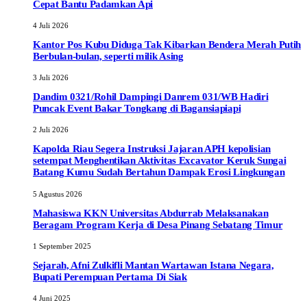
Cepat Bantu Padamkan Api
4 Juli 2026
Kantor Pos Kubu Diduga Tak Kibarkan Bendera Merah Putih
Berbulan-bulan, seperti milik Asing
3 Juli 2026
Dandim 0321/Rohil Dampingi Danrem 031/WB Hadiri
Puncak Event Bakar Tongkang di Bagansiapiapi
2 Juli 2026
Kapolda Riau Segera Instruksi Jajaran APH kepolisian
setempat Menghentikan Aktivitas Excavator Keruk Sungai
Batang Kumu Sudah Bertahun Dampak Erosi Lingkungan
5 Agustus 2026
Mahasiswa KKN Universitas Abdurrab Melaksanakan
Beragam Program Kerja di Desa Pinang Sebatang Timur
1 September 2025
Sejarah, Afni Zulkifli Mantan Wartawan Istana Negara,
Bupati Perempuan Pertama Di Siak
4 Juni 2025