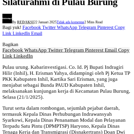
Silaturahmi di Pulau Burung
By
REDAKSI
22 Januari 2025
Tidak ada komentar
2 Mins Read
Bagi yuk!
Facebook
Twitter
WhatsApp
Telegram
Pinterest
Copy
Link
LinkedIn
Email
Bagikan
Facebook
WhatsApp
Twitter
Telegram
Pinterest
Email
Copy
Link
LinkedIn
Pulau urung. Kabarinvestigasi. Co. Id. Pj Bupati Indragiri
Hilir (Inhil), H. Erisman Yahya, didampingi oleh Pj Ketua TP
PKK Kabupaten Inhil, Kartika Sari Erisman, yang juga
menjabat sebagai Bunda PAUD Kabupaten Inhil,
melaksanakan kunjungan kerja di Kecamatan Pulau Burung,
Selasa (21/1/2025).
Turut serta dalam rombongan, sejumlah pejabat daerah,
termasuk Kepala Dinas Perhubungan Indrawansyah
Syarkowi, Kepala Dinas Penanaman Modal dan Pelayanan
Terpadu Satu Pintu (DPMPTSP) Haryono, Kepala Dinas
Tenaga Kerja dan Transmigrasi (Disnakertrans) Doan Dwi