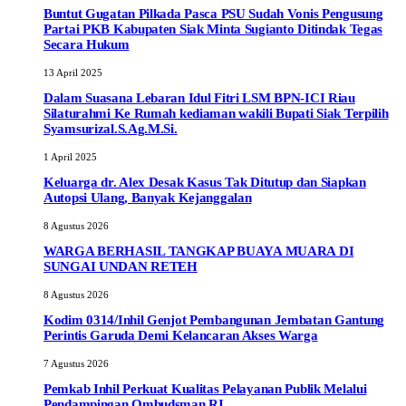
Buntut Gugatan Pilkada Pasca PSU Sudah Vonis Pengusung
Partai PKB Kabupaten Siak Minta Sugianto Ditindak Tegas
Secara Hukum
13 April 2025
Dalam Suasana Lebaran Idul Fitri LSM BPN-ICI Riau
Silaturahmi Ke Rumah kediaman wakili Bupati Siak Terpilih
Syamsurizal.S.Ag.M.Si.
1 April 2025
Keluarga dr. Alex Desak Kasus Tak Ditutup dan Siapkan
Autopsi Ulang, Banyak Kejanggalan
8 Agustus 2026
WARGA BERHASIL TANGKAP BUAYA MUARA DI
SUNGAI UNDAN RETEH
8 Agustus 2026
Kodim 0314/Inhil Genjot Pembangunan Jembatan Gantung
Perintis Garuda Demi Kelancaran Akses Warga
7 Agustus 2026
Pemkab Inhil Perkuat Kualitas Pelayanan Publik Melalui
Pendampingan Ombudsman RI