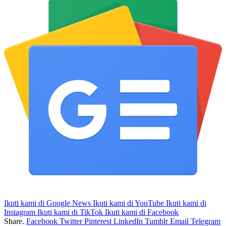
Ikuti kami di Google News
Ikuti kami di YouTube
Ikuti kami di
Instagram
Ikuti kami di TikTok
Ikuti kami di Facebook
Share.
Facebook
Twitter
Pinterest
LinkedIn
Tumblr
Email
Telegram