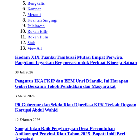
Bengkalis
Kampar
Meranti
Kuantan Singingi
Pelalawan
Rokan Hilir
Rokan Hulu
Siak
View All
Kodam XIX Tuanku Tambusai Mutasi Empat Perwira,
Pangdam Tegaskan Regenerasi untuk Perkuat Kinerja Satuan
30 Juli 2026
Pengurus IKA FKIP dan BEM Unri Dilantik, Ini Harapan
Gubri Bersama Tokoh Pendidikan dan Masyarakat
3 Maret 2026
Plt Gubernur dan Sekda Riau Diperiksa KPK Terkait Dugaan
Korupsi Abdul Wahid
12 Februari 2026
Sungai Intan Raih Penghargaan Desa Percontohan
Antikorupsi Provinsi Riau Tahun 2025, Bupati Inhil Beri
Apresiasi