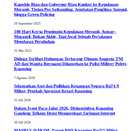
Kapolda Riau dan Gubernur Riau Kunker ke Kepulauan
Meranti, Tinjau Pos Satkamling, Jembatan Panglima Sampul,
hingga Green Policing
10 September 2025
100 Hari Kerja Pemimpin Kepulauan Meranti, Asmar–
Muzamil: Bukan Akhir, Tapi Awal Sebuah Perjalanan
Membawa Perubahan
31 Mei 2025
Diduga Terlibat Hubungan Terlarang Oknum Anggota TNI
AD dan Wanita Bersuami Dilaporkan ke Polisi Militer/ Polres
Kuansing
7 Agustus 2026
Selamatkan Aset dan Pulihkan Keuangan Negara Rp74,9
Miliar, Pemkab Apresiasi Kejari Kuansing
31 Juli 2026
Dalam Ivent Pacu Jalur 2026, Diskominfoss Kuansing
Gandeng Telkom Demi Memperkuat Jaringan Internet
30 Juli 2026
MASRUL HAKIM: Target PAD Kuansing Rp255 Miliar,