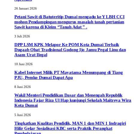
26 Januari 2026
Petani Sawit di Batuteritip Dumai mengadu ke Y LBH CCI
mohon Pendampingan mengurus masalah tanah pertanian
Sawit karena di Kleim “Tanah Adat ” .
3 Juli 2026
DPP LSM KPK Melapor Ke POM Kota Dumai Terbaik
Dugaab Obat Tradisional Godong Ijo Jamu Pegal Linu dan
Asam Urat Ilegal
10 Juni 2026
Kabel Internet Milik PT Mayatama Menumpang di Tiang
PJU, Pemko Dumai Dapat Apa
8 Juni 2026
Wakil Menteri Pendidikan Dasar dan Menengah Republik
Indonesia Fajar Riza Ul Hap kunjungi Sekolah Maitreya Wira
Kota Dumai
5 Juni 2026
Tingkatkan Kualitas Pendidik, MAN 1 dan MIN 1 Indragiri
Hilir Gelar Sosialisasi KBC serta Praktik Perangkat
Pembelajaran