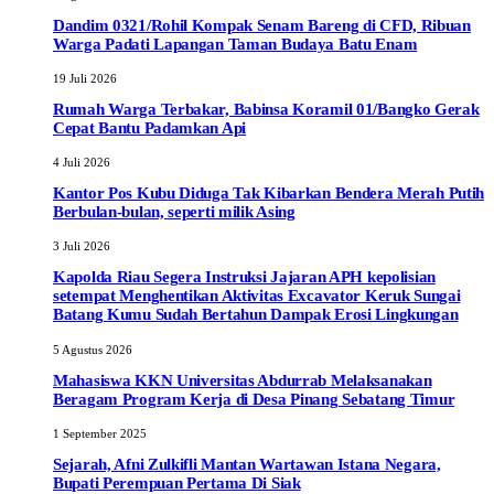
Dandim 0321/Rohil Kompak Senam Bareng di CFD, Ribuan
Warga Padati Lapangan Taman Budaya Batu Enam
19 Juli 2026
Rumah Warga Terbakar, Babinsa Koramil 01/Bangko Gerak
Cepat Bantu Padamkan Api
4 Juli 2026
Kantor Pos Kubu Diduga Tak Kibarkan Bendera Merah Putih
Berbulan-bulan, seperti milik Asing
3 Juli 2026
Kapolda Riau Segera Instruksi Jajaran APH kepolisian
setempat Menghentikan Aktivitas Excavator Keruk Sungai
Batang Kumu Sudah Bertahun Dampak Erosi Lingkungan
5 Agustus 2026
Mahasiswa KKN Universitas Abdurrab Melaksanakan
Beragam Program Kerja di Desa Pinang Sebatang Timur
1 September 2025
Sejarah, Afni Zulkifli Mantan Wartawan Istana Negara,
Bupati Perempuan Pertama Di Siak