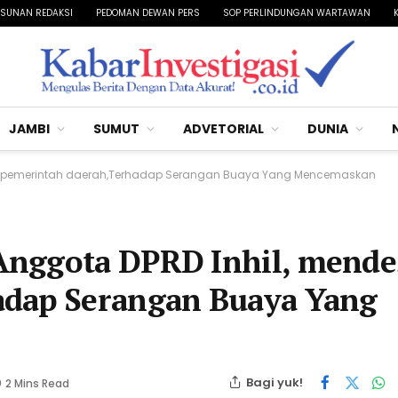
SUNAN REDAKSI
PEDOMAN DEWAN PERS
SOP PERLINDUNGAN WARTAWAN
JAMBI
SUMUT
ADVETORIAL
DUNIA
k pemerintah daerah,Terhadap Serangan Buaya Yang Mencemaskan
Anggota DPRD Inhil, mende
adap Serangan Buaya Yang
Bagi yuk!
2 Mins Read