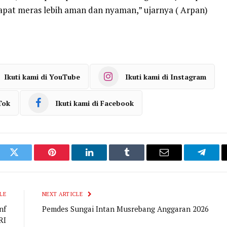
apat meras lebih aman dan nyaman,” ujarnya ( Arpan)
Ikuti kami di YouTube
Ikuti kami di Instagram
Tok
Ikuti kami di Facebook
ook
Twitter
Pinterest
LinkedIn
Tumblr
Email
Telegr
LE
NEXT ARTICLE
nf
Pemdes Sungai Intan Musrebang Anggaran 2026
RI