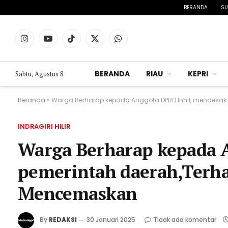
BERANDA
SU
Instagram
YouTube
TikTok
X
WhatsApp
(Twitter)
BERANDA
RIAU
KEPRI
Sabtu, Agustus 8
Beranda
»
Warga Berharap kepada Anggota DPRD Inhil, mendesa
INDRAGIRI HILIR
Warga Berharap kepada 
pemerintah daerah,Terh
Mencemaskan
By
REDAKSI
30 Januari 2025
Tidak ada komentar