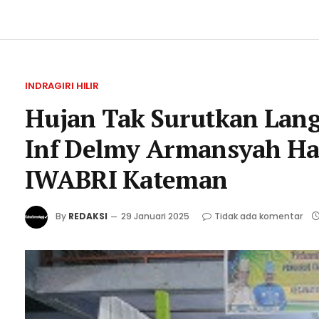
INDRAGIRI HILIR
Hujan Tak Surutkan Lan
Inf Delmy Armansyah Had
IWABRI Kateman
By
REDAKSI
29 Januari 2025
Tidak ada komentar