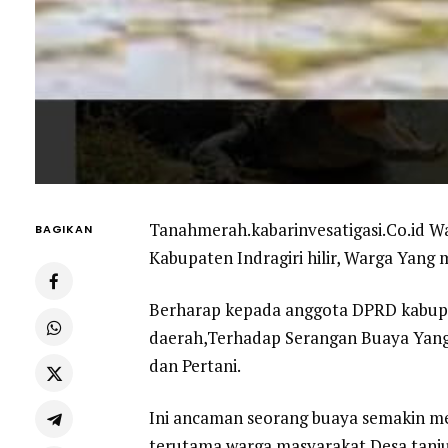
Tanahmerah.kabarinvesatigasi.Co.id W
BAGIKAN
Kabupaten Indragiri hilir, Warga Yang
Berharap kepada anggota DPRD kabupat
daerah,Terhadap Serangan Buaya Yang
dan Pertani.
Ini ancaman seorang buaya semakin me
terutama warga masyarakat Desa tanju