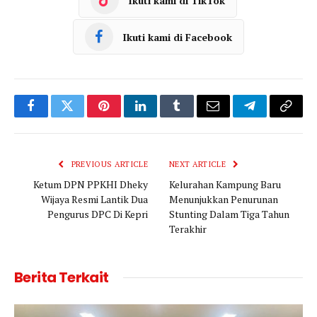
Ikuti kami di TikTok
Ikuti kami di Facebook
Facebook
Twitter
Pinterest
LinkedIn
Tumblr
Email
Telegram
Copy
Link
PREVIOUS ARTICLE
NEXT ARTICLE
Ketum DPN PPKHI Dheky
Kelurahan Kampung Baru
Wijaya Resmi Lantik Dua
Menunjukkan Penurunan
Pengurus DPC Di Kepri
Stunting Dalam Tiga Tahun
Terakhir
Berita Terkait