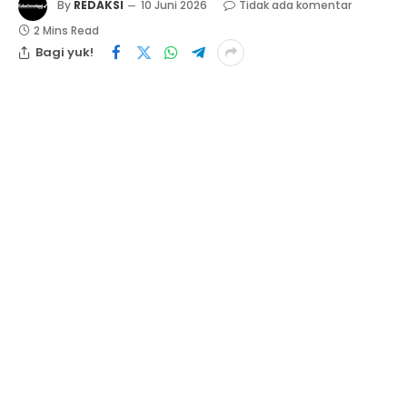
By
REDAKSI
10 Juni 2026
Tidak ada komentar
2 Mins Read
Bagi yuk!
PEKANBARU, kabarinvestigasi.co.id
Wakil Bupati Bengkalis, Bagus Santoso, menghadiri