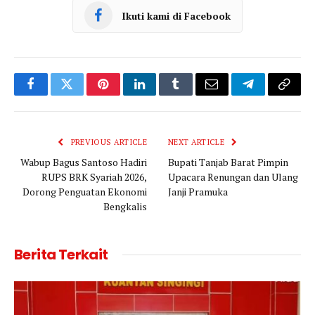
Ikuti kami di Facebook
Facebook
Twitter
Pinterest
LinkedIn
Tumblr
Email
Telegram
Copy
Link
PREVIOUS ARTICLE
NEXT ARTICLE
Wabup Bagus Santoso Hadiri
Bupati Tanjab Barat Pimpin
RUPS BRK Syariah 2026,
Upacara Renungan dan Ulang
Dorong Penguatan Ekonomi
Janji Pramuka
Bengkalis
Berita Terkait