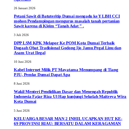
26 Januari 2026
Petani Sawit di Batuteritip Dumai mengadu ke Y LBH CCI
mohon Pendampingan mengurus masalah tanah pertanian
Sawit karena di Kleim “Tanah Adat ” .
3 Juli 2026
DPP LSM KPK Melapor Ke POM Kota Dumai Terbaik
Dugaab Obat Tradisional Godong Ijo Jamu Pegal Linu dan
Asam Urat Ilegal
10 Juni 2026
Kabel Internet Milik PT Mayatama Menumpang di Tiang
PJU, Pemko Dumai Dapat Apa
8 Juni 2026
Wakil Menteri Pendidikan Dasar dan Menengah Republik
Indonesia Fajar Riza Ul Hap kunjungi Sekolah Maitreya Wira
Kota Dumai
5 Juni 2026
KELUARGA BESAR MAN 2 INHIL UCAPKAN HUT KE-
69 PROVINSI RIAU: BERSATU DALAM KERAGAMAN