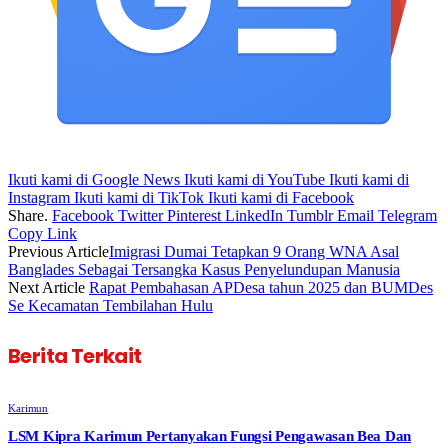
Ikuti kami di Google News
Ikuti kami di YouTube
Ikuti kami di
Instagram
Ikuti kami di TikTok
Ikuti kami di Facebook
Share.
Facebook
Twitter
Pinterest
LinkedIn
Tumblr
Email
Telegram
Copy Link
Previous Article
Imigrasi Dumai Tetapkan 9 Orang WNA Asal
Banglades Sebagai Tersangka Kasus Penyelundupan Manusia
Next Article
Rapat Pembahasan APDesa tahun 2025 dan BUMDes
Se Kecamatan Tembilahan Hulu
Berita Terkait
Karimun
LSM Kipra Karimun Pertanyakan Fungsi Pengawasan Bea Dan