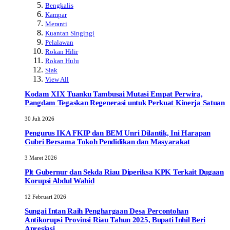
Bengkalis
Kampar
Meranti
Kuantan Singingi
Pelalawan
Rokan Hilir
Rokan Hulu
Siak
View All
Kodam XIX Tuanku Tambusai Mutasi Empat Perwira,
Pangdam Tegaskan Regenerasi untuk Perkuat Kinerja Satuan
30 Juli 2026
Pengurus IKA FKIP dan BEM Unri Dilantik, Ini Harapan
Gubri Bersama Tokoh Pendidikan dan Masyarakat
3 Maret 2026
Plt Gubernur dan Sekda Riau Diperiksa KPK Terkait Dugaan
Korupsi Abdul Wahid
12 Februari 2026
Sungai Intan Raih Penghargaan Desa Percontohan
Antikorupsi Provinsi Riau Tahun 2025, Bupati Inhil Beri
Apresiasi