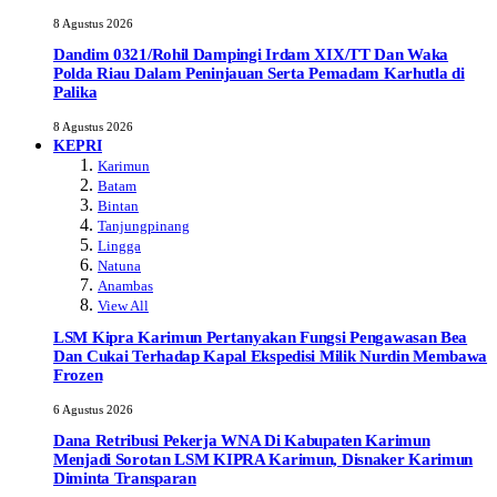
8 Agustus 2026
Dandim 0321/Rohil Dampingi Irdam XIX/TT Dan Waka
Polda Riau Dalam Peninjauan Serta Pemadam Karhutla di
Palika
8 Agustus 2026
KEPRI
Karimun
Batam
Bintan
Tanjungpinang
Lingga
Natuna
Anambas
View All
LSM Kipra Karimun Pertanyakan Fungsi Pengawasan Bea
Dan Cukai Terhadap Kapal Ekspedisi Milik Nurdin Membawa
Frozen
6 Agustus 2026
Dana Retribusi Pekerja WNA Di Kabupaten Karimun
Menjadi Sorotan LSM KIPRA Karimun, Disnaker Karimun
Diminta Transparan