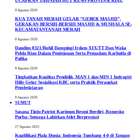
UCAPKAN TAHNIAH HUT KE-69 PROVINSI RIAU
9 Agustus 2026
KUA TANAH MERAH GELAR “GEBER MASJID”,
GERAKAN BERSIH-BERSIH MASJID & MUSHALA SE-
KECAMATANTANAH MERAH
8 Agustus 2026
Dandim 0321/Rohil Dampingi Irdam XIX/TT Dan Waka
Polda Riau Dalam Peninjauan Serta Pemadam Karhutla di
Palika
8 Agustus 2026
Tingkatkan Kualitas Pendidik, MAN 1 dan MIN 1 Indragiri
Hilir Gelar Sosialisasi KBC serta Praktik Perangkat
Pembelajaran
8 Agustus 2026
SUMUT
Sasana Tinju Patriot Karimun Resmi Berdiri, Romesko
Purba: Semoga Lahirkan Atlet Berprestasi
27 Agustus 2025
Kualifikasi Piala Dunia: Indonesia Tumbang 4-0 di Tangan